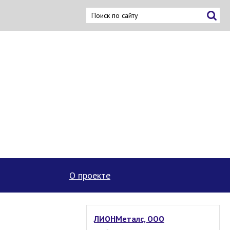
ку
О проекте
ЛИОНМеталс, ООО