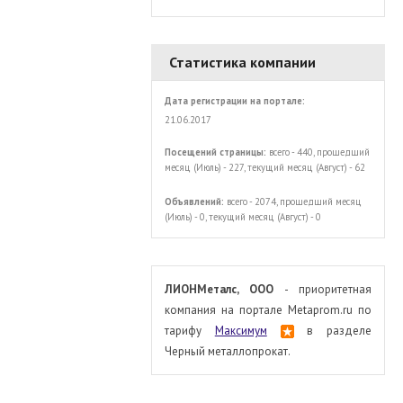
Статистика компании
Дата регистрации на портале:
21.06.2017
Посещений страницы:
всего - 440, прошедший
месяц (Июль) - 227, текущий месяц (Август) - 62
Объявлений:
всего - 2074, прошедший месяц
(Июль) - 0, текущий месяц (Август) - 0
ЛИОНМеталс, ООО
- приоритетная
компания на портале Metaprom.ru по
тарифу
Максимум
в разделе
Черный металлопрокат.