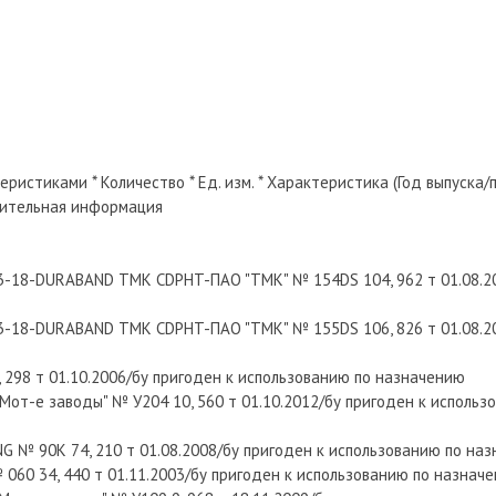
истиками * Количество * Ед. изм. * Характеристика (Год выпуска/
лнительная информация
3-18-DURABAND ТМК CDPHT-ПАО "ТМК" № 154DS 104, 962 т 01.08.20
3-18-DURABAND ТМК CDPHT-ПАО "ТМК" № 155DS 106, 826 т 01.08.20
 298 т 01.10.2006/бу пригоден к использованию по назначению
от-е заводы" № У204 10, 560 т 01.10.2012/бу пригоден к использ
NG № 90К 74, 210 т 01.08.2008/бу пригоден к использованию по на
 060 34, 440 т 01.11.2003/бу пригоден к использованию по назнач