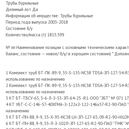
Трубы бурильные
Делимый лот Да
Информация об имуществе: Трубы бурильные
Период года выпуска 2003-2018
Состояние б/у
Количество/масса (т) 1815.599
№ пп Наименование позиции с основными техническими характер
баланс, состояние — новое/ б/у/ в хорошем состоянии) * Допо
1 Комплект труб БТ-ПК-89-9, 35-S-135-NC38 TDSA-ЗП-127-54-R
использованию по назначению
2 Комплект труб БТ-ПК-89-9, 35-S-135-NC38 TDSA-ЗП-127-54-R
использованию по назначению
3 КТ БТ-ТБСУ-63, 5-6-Л-З-53-ЗП-64-25 -R1-ООО "ЗБТ" № 071 17,
4 КТ УБТ-С-С-146-57-40ХГМА-З-122хЗ-122-146х57-R2-90-ПАО "М
назначению
5 КТ БТ-ПН-88, 9-9, 35-Х-95-NC38 LH-ЗП-127-65, 09-R2-90-HILO
6 КТ БТ-ПН-88, 9-9, 35-Л-З-102Л-ЗП-127-65-R2-90-ПАО "ТМК" №