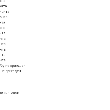
нта
онта
емонта
монта
нта
монта
онта
онта
онта
онта
онта
онта
/бу не пригоден
 не пригоден
не пригоден