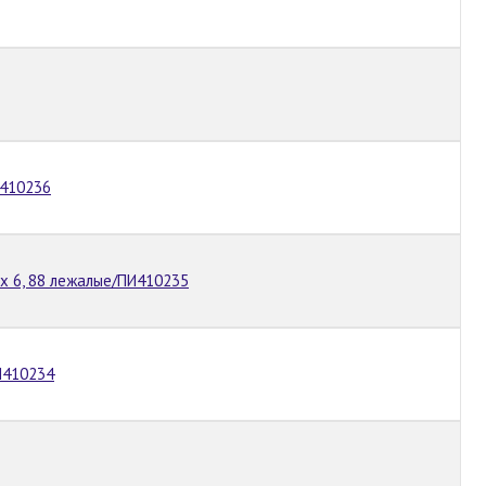
И410236
 х 6, 88 лежалые/ПИ410235
И410234