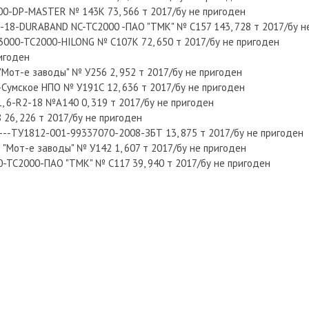
000-DP-MASTER № 143К 73, 566 т 2017/бу не пригоден
R3-18-DURABAND NC-TC2000 -ПАО "ТМК" № С157 143, 728 т 2017/бу н
3000-TC2000-HILONG № С107К 72, 650 т 2017/бу не пригоден
ригоден
от-е заводы" № У256 2, 952 т 2017/бу не пригоден
умское НПО № У191С 12, 636 т 2017/бу не пригоден
1, 6-R2-18 №А140 0, 319 т 2017/бу не пригоден
 26, 226 т 2017/бу не пригоден
--ТУ1812-001-99337070-2008-ЗБТ 13, 875 т 2017/бу не пригоден
Мот-е заводы" № У142 1, 607 т 2017/бу не пригоден
-TC2000-ПАО "ТМК" № С117 39, 940 т 2017/бу не пригоден