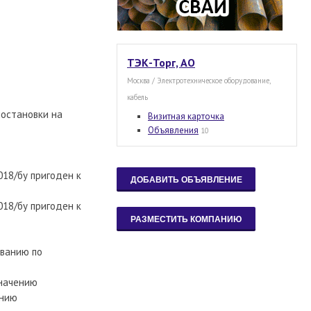
ТЭК-Торг, АО
Москва / Электротехническое оборудование,
кабель
постановки на
Визитная карточка
Объявления
10
18/бу пригоден к
18/бу пригоден к
ованию по
значению
ению