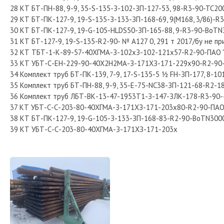
28 КТ БТ-ПН-88, 9-9, 35-S-135-З-102-ЗП-127-53, 98-R3-90-TC2
29 КТ БТ-ПК-127-9, 19-S-135-З-133-ЗП-168-69, 9(М168, 3/86)-
30 КТ БТ-ПК-127-9, 19-G-105-HLDS50-ЗП-165-88, 9-R3-90-BoTN
31 КТ БТ-127-9, 19-S-135-R2-90- № А127 0, 291 т 2017/бу не п
32 КТ ТБТ-1-К-89-57-40ХГМА-З-102хЗ-102-121х57-R2-90-ПАО "М
33 КТ УБТ-С-ЕН-229-90-40Х2Н2МА-З-171ХЗ-171-229х90-R2-90-С
34 Комплект труб БТ-ПК-139, 7-9, 17-S-135-5 ½ FH-ЗП-177, 8-10
35 Комплект труб БТ-ПН-88, 9-9, 35-Е-75-NC38-ЗП-121-68-R2-18
36 Комплект труб ЛБТ-ВК-13-47-1953Т1-З-147-ЗЛК-178-R3-90--
37 КТ УБТ-С-С-203-80-40ХГМА-З-171ХЗ-171-203х80-R2-90-ПАО "
38 КТ БТ-ПК-127-9, 19-G-105-З-133-ЗП-168-83-R2-90-BoTN3000
39 КТ УБТ-С-С-203-80-40ХГМА-З-171ХЗ-171-203х