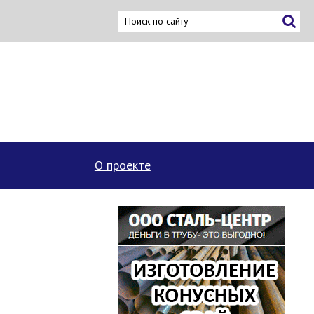
ку
О проекте