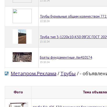
22.10.24
Трубы бурильные общим количеством 772
22.10.24
Труба тип 3-1220x10-К50 09Г2С ГОСТ 202
15.10.24
Болты фундаментные /пи410174
15.10.24
Метапром.Реклама
/
Трубы
/
- объявлен
Фото
Тема объявле