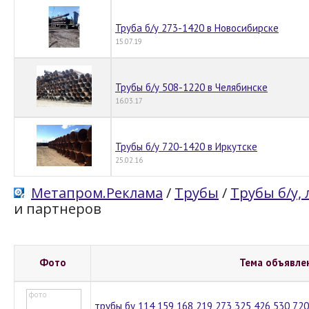
Труба б/у 273-1420 в Новосибирске
15.07.19
Трубы б/у 508-1220 в Челябинске
16.03.17
Трубы б/у 720-1420 в Иркутске
25.02.16
Метапром.Реклама
/
Трубы
/
Трубы б/у,
и партнеров
Фото
Тема объявле
трубы бу 114 159 168 219 273 325 426 530 72