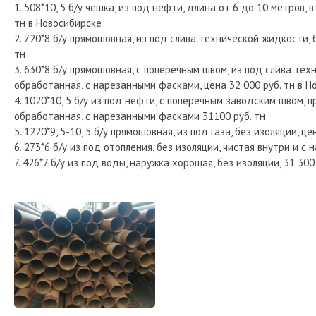
1. 508*10, 5 б/у чешка, из под нефти, длина от 6 до 10 метров, 
тн в Новосибирске
2. 720*8 б/у прямошовная, из под слива технической жидкости, 
тн
3. 630*8 б/у прямошовная, с поперечным швом, из под слива тех
обработанная, с нарезанными фасками, цена 32 000 руб. тн в Н
4. 1020*10, 5 б/у из под нефти, с поперечным заводским швом, 
обработанная, с нарезанными фасками 31100 руб. тн
5. 1220*9, 5-10, 5 б/у прямошовная, из под газа, без изоляции, це
6. 273*6 б/у из под отопления, без изоляции, чистая внутри и с н
7. 426*7 б/у из под воды, наружка хорошая, без изоляции, 31 30