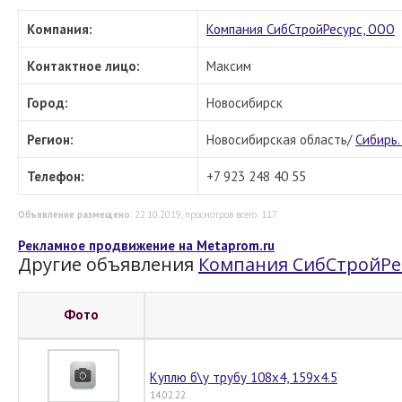
Компания:
Компания СибСтройРесурс, ООО
Контактное лицо:
Максим
Город:
Новосибирск
Регион:
Новосибирская область/
Сибирь.
Телефон:
+7 923 248 40 55
Объявление размещено
: 22.10.2019, просмотров всего: 117.
Рекламное продвижение на Metaprom.ru
Другие объявления
Компания СибСтройРе
Фото
Куплю б\у трубу 108х4, 159х4.5
14.02.22